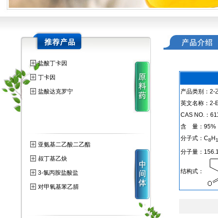
盐酸丁卡因
丁卡因
盐酸达克罗宁
产品类别：2
英文名称：2-Etho
CAS NO.：611
含 量：95%
分子式：C
H
8
亚氨基二乙酸二乙酯
分子量：156.1
叔丁基乙炔
结构式：
3-氯丙胺盐酸盐
对甲氧基苯乙腈