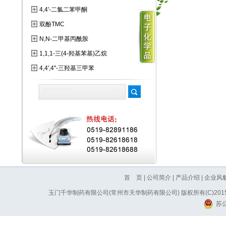
4,4'-二氯二苯甲酮
双酚TMC
N,N-二甲基丙酰胺
1,1,1-三(4-羟基苯基)乙烷
4,4',4''-三羟基三甲苯
首 页
|
公司简介
|
产品介绍
|
企业风
玉门千华制药有限公司(常州市天华制药有限公司)
版权所有(C)20
苏公