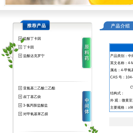
盐酸丁卡因
丁卡因
盐酸达克罗宁
产品类别：中
英文名称：4-Meth
属名：4-甲氧
CAS 号：104-
亚氨基二乙酸二乙酯
结构式：
叔丁基乙炔
外 观：微黄
3-氯丙胺盐酸盐
主要规格：≥98
对甲氧基苯乙腈