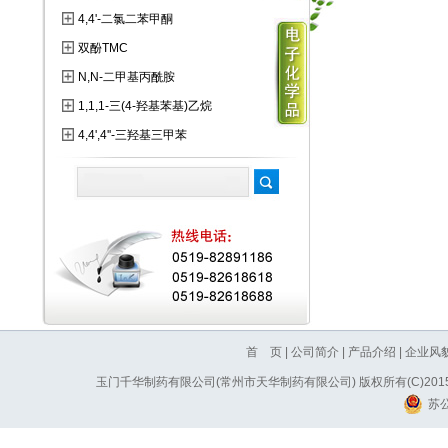
4,4'-二氯二苯甲酮
双酚TMC
N,N-二甲基丙酰胺
1,1,1-三(4-羟基苯基)乙烷
4,4',4''-三羟基三甲苯
首 页
|
公司简介
|
产品介绍
|
企业风
玉门千华制药有限公司(常州市天华制药有限公司)
版权所有(C)20
苏公