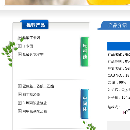
盐酸丁卡因
丁卡因
盐酸达克罗宁
产品名称：癸
产品类别：电
英文名称：Sebac
CAS NO.：187
含 量：99%
亚氨基二乙酸二乙酯
分子式：C
10
叔丁基乙炔
分子量：164.2
3-氯丙胺盐酸盐
结构式：
对甲氧基苯乙腈