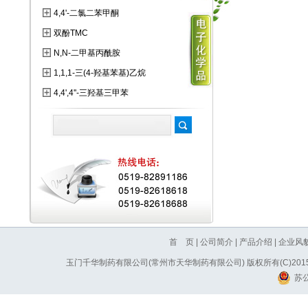
4,4'-二氯二苯甲酮
双酚TMC
N,N-二甲基丙酰胺
1,1,1-三(4-羟基苯基)乙烷
4,4',4''-三羟基三甲苯
首 页
|
公司简介
|
产品介绍
|
企业风
玉门千华制药有限公司(常州市天华制药有限公司)
版权所有(C)20
苏公