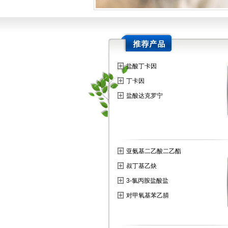
盐酸丁卡因
丁卡因
盐酸达克罗宁
亚氨基二乙酸二乙酯
叔丁基乙炔
3-氯丙胺盐酸盐
对甲氧基苯乙腈