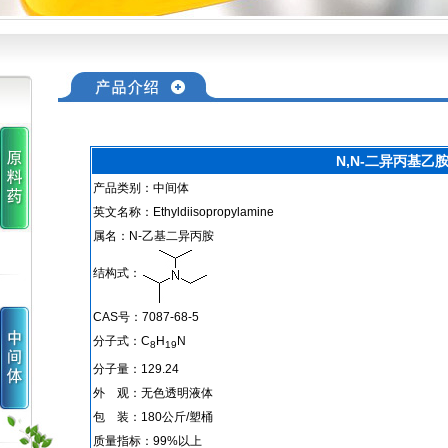
N,N-二异丙基乙
产品类别：中间体
英文名称：Ethyldiisopropylamine
属名：N-乙基二异丙胺
结构式：
CAS号：7087-68-5
分子式：C
H
N
8
19
分子量：129.24
外 观：无色透明液体
包 装：180公斤/塑桶
质量指标：99%以上