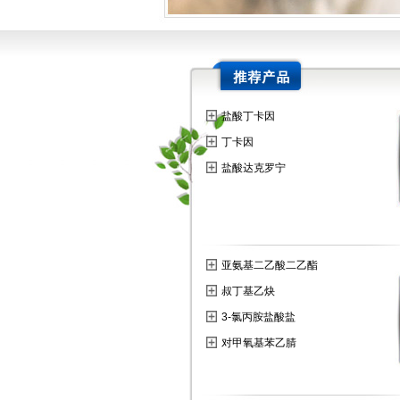
盐酸丁卡因
丁卡因
盐酸达克罗宁
亚氨基二乙酸二乙酯
叔丁基乙炔
3-氯丙胺盐酸盐
对甲氧基苯乙腈