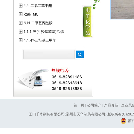
4,4'-二氯二苯甲酮
双酚TMC
N,N-二甲基丙酰胺
1,1,1-三(4-羟基苯基)乙烷
4,4',4''-三羟基三甲苯
首 页
|
公司简介
|
产品介绍
|
企业风
玉门千华制药有限公司(常州市天华制药有限公司)
版权所有(C)20
苏公