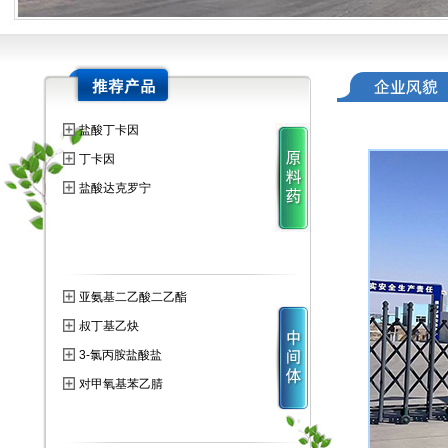
盐酸丁卡因
丁卡因
盐酸达克罗宁
亚氨基二乙酸二乙酯
叔丁基乙炔
3-氯丙胺盐酸盐
对甲氧基苯乙腈