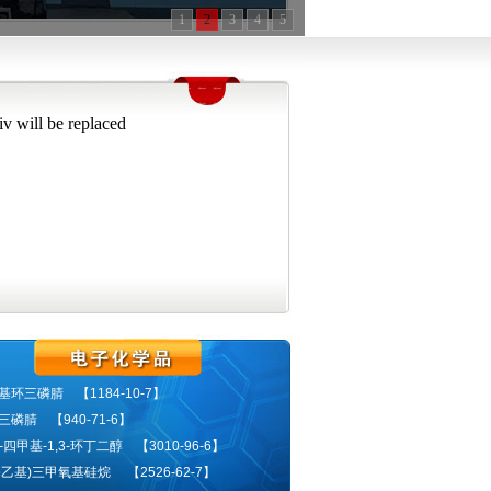
1
2
3
4
5
iv will be replaced
环三磷腈 【1184-10-7】
磷腈 【940-71-6】
,4-四甲基-1,3-环丁二醇 【3010-96-6】
基乙基)三甲氧基硅烷 【2526-62-7】