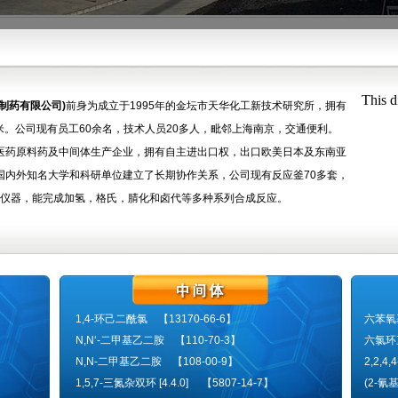
This d
制药有限公司)
前身为成立于1995年的金坛市天华化工新技术研究所，拥有
方米。公司现有员工60余名，技术人员20多人，毗邻上海南京，交通便利。
药原料药及中间体生产企业，拥有自主进出口权，出口欧美日本及东南亚
国内外知名大学和科研单位建立了长期协作关系，公司现有反应釜70多套，
析仪器，能完成加氢，格氏，腈化和卤代等多种系列合成反应。
1,4-环己二酰氯 【13170-66-6】
六苯氧基
N,N‘-二甲基乙二胺 【110-70-3】
六氯环三
N,N-二甲基乙二胺 【108-00-9】
2,2,4
1,5,7-三氮杂双环 [4.4.0] 【5807-14-7】
(2-氰