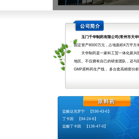
玉门千华制药有限公司(常州市天华
固定资产8000万元，占地面积4万平
天华制药是一家科工贸一体化新兴医
地区。不仅拥有自己的研发团队，还与
GMP原料药生产线， 多台套高精密分
盐酸达克罗宁 【536-43-6】
丁卡因 【94-24-6】
盐酸丁卡因 【136-47-0】